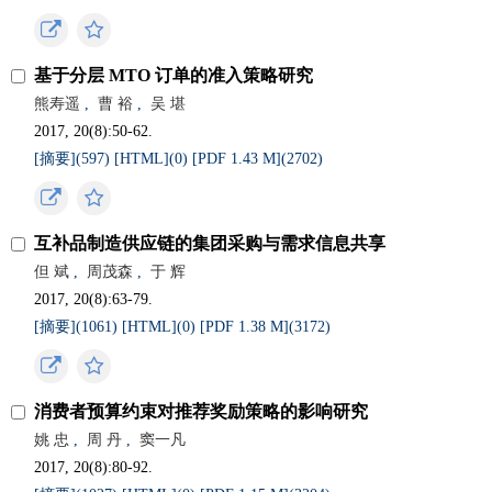
基于分层 MTO 订单的准入策略研究
熊寿遥
,
曹 裕
,
吴 堪
2017, 20(8):50-62.
[摘要](
597
)
[HTML](
0
)
[PDF 1.43 M](
2702
)
互补品制造供应链的集团采购与需求信息共享
但 斌
,
周茂森
,
于 辉
2017, 20(8):63-79.
[摘要](
1061
)
[HTML](
0
)
[PDF 1.38 M](
3172
)
消费者预算约束对推荐奖励策略的影响研究
姚 忠
,
周 丹
,
窦一凡
2017, 20(8):80-92.