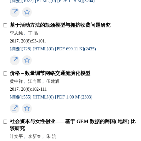
[摘要](
1027
)
[HTML](
0
)
[PDF 1.15 M](
3204
)
基于活动方法的瓶颈模型与拥挤收费问题研究
李志纯
,
丁 晶
2017, 20(8):93-101.
[摘要](
728
)
[HTML](
0
)
[PDF 699.11 K](
2435
)
价格－数量调节网络交通流演化模型
黄中祥
,
江向军
,
伍建辉
2017, 20(8):102-111.
[摘要](
555
)
[HTML](
0
)
[PDF 1.00 M](
2303
)
社会资本与女性创业——基于 GEM 数据的跨国( 地区) 比
较研究
叶文平
,
李新春
,
朱 沆