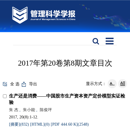
2017年第20卷第8期文章目次
显示方式：
全 选
导出
生产还是消费——中国股市生产资本资产定价模型实证检
验
朱 杰
,
朱小能
,
陈俊坪
2017, 20(8):1-12.
[摘要](
832
)
[HTML](
0
)
[PDF 444.60 K](
2548
)