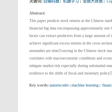
关键词:
自编码器
;
机器学习
;
金融大数据
;
Lo
Abstract:
This paper predicts stock returns in the Chinese m
financial big data encompassing approximately one h
factor can extract predictors from a large amount of 
achieve significant excess returns in the cross section
anomalies are timevarying in the Chinese stock mark
correlates with macroeconomic conditions and econo
mitigate market risk especially during substantial m
resilience to the shifts of fiscal and monetary poli
Key words:
autoencoder
;
machine learning
;
financ