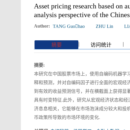
Asset pricing research based on a
analysis perspective of the Chine
Author:
TANG Guohao
ZHU Lin
LI
|
|
|
|
摘要
访问统计
摘要:
本研究在中国股票市场上，使用自编码机器学
释和预测，并对自编码因子进行全面的宏观经
到有效的收益预测信号，并在横截面上获得显
具有时变特征.此外，研究从宏观经济状态和
济息息相关，它能够在市场泡沫成分较大和投
币政策所导致的市场环境的变化.