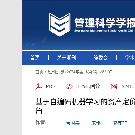
首页
关于期刊
编委会
学术
首页
过刊浏览
>
2024年第卷第9期
>82-97
>
PDF
HTML阅读
XML
基于自编码机器学习的资产定
角
作者:
唐国豪
朱琳
廖存非