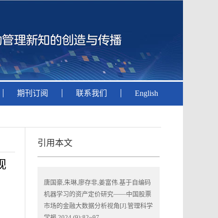
期刊订阅
联系我们
English
引用本文
视
唐国豪,朱琳,廖存非,姜富伟.基于自编码
机器学习的资产定价研究——中国股票
市场的金融大数据分析视角[J].管理科学
学报,2024,(9):82~97