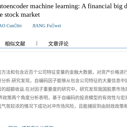
utoencoder machine learning: A financial big 
se stock market
AO Cunfei
JIANG Fuwei
|
|
|
相似文献
文章评论
习方法和包含近百个公司特征变量的金融大数据，对资产价格进
济分析.研究发现，自编码因子能够从包含公司特征的大量信息中
著的超额收益.在对因子重要度的研究中，研究发现我国股票市场
经济政策两个角度分析表明，基于自编码的投资模型的有效性与宏
机气氛较浓的情况下成功对冲市场风险，且能捕捉到由财政政策