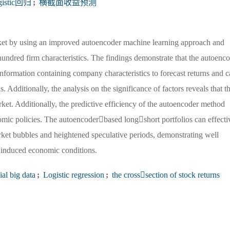
gistic回归
;
横截面收益预测
arket by using an improved autoencoder machine learning approach and
undred firm characteristics. The findings demonstrate that the autoenc
information containing company characteristics to forecast returns and 
s. Additionally, the analysis on the significance of factors reveals that t
et. Additionally, the predictive efficiency of the autoencoder method
mic policies. The autoencoderbased longshort portfolios can effecti
arket bubbles and heightened speculative periods, demonstrating well
cyinduced economic conditions.
ial big data
;
Logistic regression
;
the crosssection of stock returns