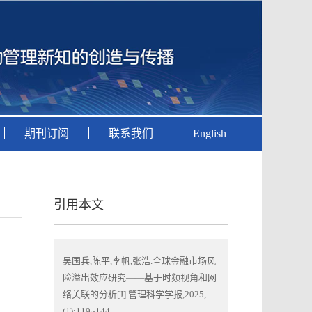
期刊订阅
联系我们
English
引用本文
吴国兵,陈平,李帆,张浩.全球金融市场风
险溢出效应研究——基于时频视角和网
络关联的分析[J].管理科学学报,2025,
(1):119~144