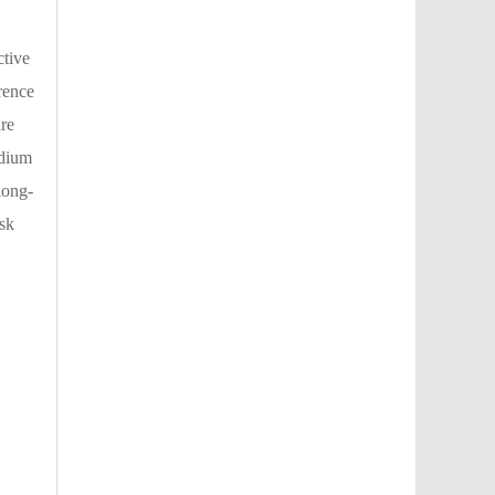
ctive
erence
re
edium
long-
isk