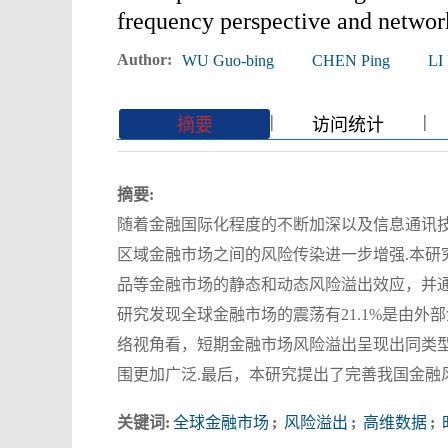
frequency perspective and networ
Author:
WU Guo-bing
CHEN Ping
LI
|
|
|
|
摘要
访问统计
摘要:
随着金融国际化程度的不断加深以及信息通讯
区域金融市场之间的风险传染进一步增强.本
品等金融市场的静态和动态风险溢出效应，并
研究发现全球金融市场的震荡有21.1%是由外
络视角看，短期金融市场风险溢出呈现出同类
围更加广泛.最后，本研究提出了完善我国金融
关键词:
全球金融市场
;
风险溢出
;
高维数据
;