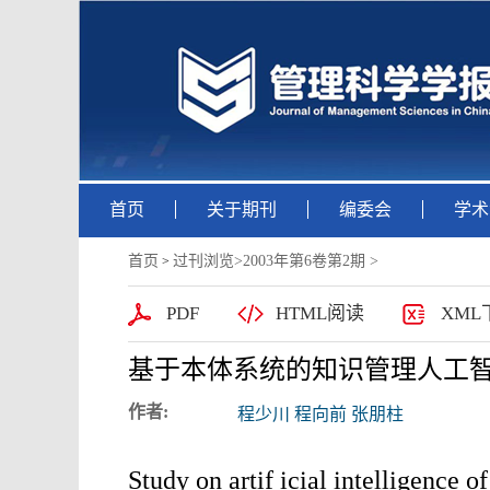
首页
关于期刊
编委会
学术
首页
过刊浏览
>
2003年第6卷第2期
>
>
PDF
HTML阅读
XML
基于本体系统的知识管理人工
作者:
程少川 程向前 张朋柱
Study on artif icial intelligenc