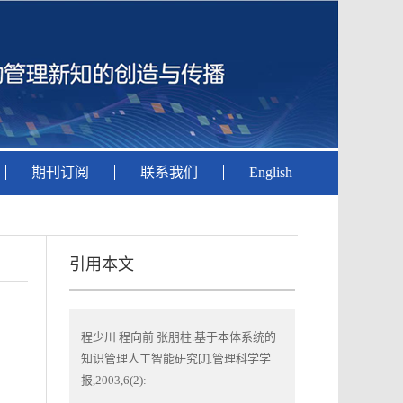
期刊订阅
联系我们
English
引用本文
程少川 程向前 张朋柱.基于本体系统的
知识管理人工智能研究[J].管理科学学
报,2003,6(2):