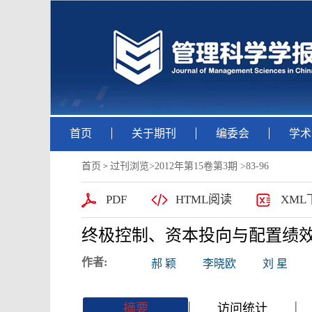
首页
关于期刊
编委会
学术
首页
过刊浏览
>
2012年第15卷第3期
>83-96
>
PDF
HTML阅读
XML
终极控制、资本投向与配置绩
作者:
郝 颖
李晓欧
刘 星
|
|
|
|
摘要
访问统计