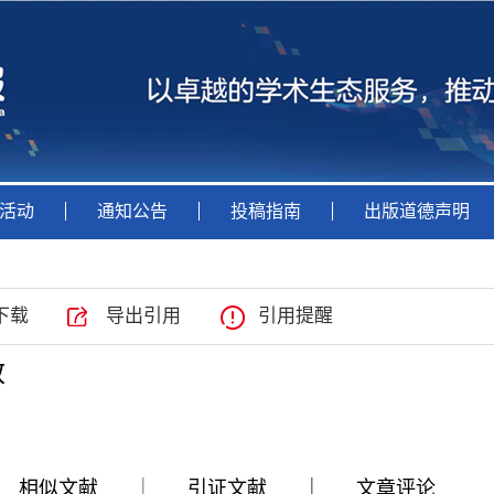
活动
通知公告
投稿指南
出版道德声明
下载
导出引用
引用提醒
效
|
|
|
相似文献
引证文献
文章评论