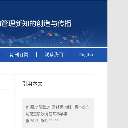
期刊订阅
联系我们
English
引用本文
郝 颖,李晓欧,刘 星.终极控制、资本投向
与配置绩效[J].管理科学学
报,2012,15(3):83~96