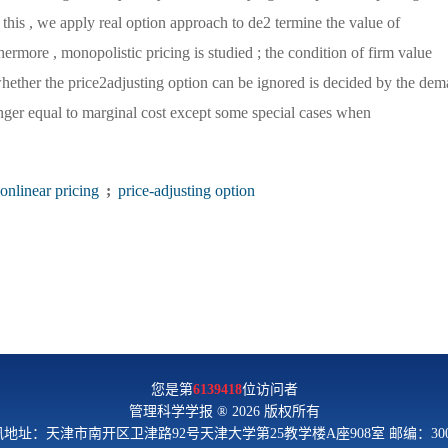
n this , we apply real option approach to de2 termine the value of
hermore , monopolistic pricing is studied ; the condition of firm value
whether the price2adjusting option can be ignored is decided by the de
onger equal to marginal cost except some special cases when
onlinear pricing
;
price-adjusting option
您是第
6139418
位访问者
管理科学学报 ® 2026 版权所有
地址：天津市南开区卫津路92号天津大学第25教学楼A座908室 邮编：300