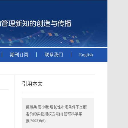
期刊订阅
联系我们
English
引用本文
倪得兵 唐小我.增长性市场条件下垄断
定价的实物期权方法[J].管理科学学
报,2003,6(6):