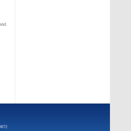
mand
072