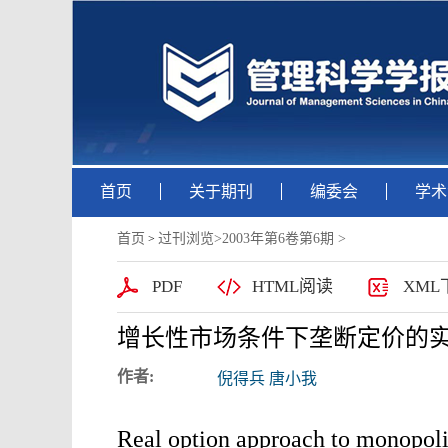
首页
关于期刊
编委会
学术
首页
过刊浏览
>
2003年第6卷第6期
>
>
PDF
HTML阅读
XML
增长性市场条件下垄断定价的
作者:
倪得兵 唐小我
Real option approach to monopolis