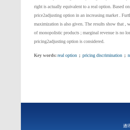
right is actually equivalent to a real option. Based o
price2adjusting option in an increasing market . Furt
maximization is also given. The results show that , 
of monopolistic products ; marginal revenue is no l
pricing2adjusting option is considered.
Key words:
real option
;
pricing discrimination
;
n
通讯