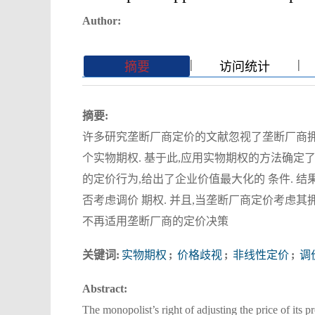
Author:
|
|
|
|
摘要
访问统计
摘要:
许多研究垄断厂商定价的文献忽视了垄断厂商拥
个实物期权. 基于此,应用实物期权的方法确定了
的定价行为,给出了企业价值最大化的 条件. 
否考虑调价 期权. 并且,当垄断厂商定价考虑其
不再适用垄断厂商的定价决策
关键词:
实物期权
;
价格歧视
;
非线性定价
;
调
Abstract:
The monopolist’s right of adjusting the price of its 