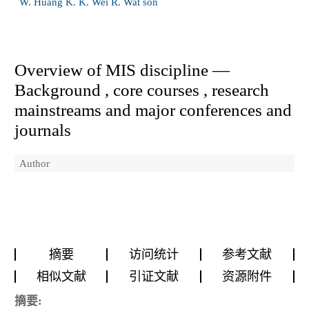
W. Huang K. K. Wei R. Wat son
Overview of MIS discipline —
Background , core courses , research
mainstreams and major conferences and
journals
Author
摘要
访问统计
参考文献
相似文献
引证文献
资源附件
摘要: