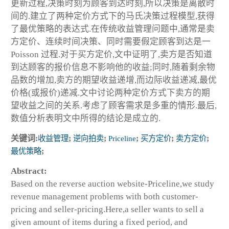
更新过程,决策时刻为顾客到达时刻,所以决策是离散时
间的.建立了两种定价方式下的马氏决策过程模型,获得
了最优策略的表达式.在传统收益管理问题中,通常是卖
方定价、连续时间决策、同时需要假定顾客到达是一
Poisson 过程.对于买方定价,文中证明了,卖方是否知道
到达顾客的报价信息不影响他的收益;同时,随着剩余物
品数的增加,卖方的期望收益递增,而边际收益递减,最优
价格(或报价)递减.文中讨论两种定价方式下卖方的期
望收益之间的关系.考虑了顾客需求是多重的情形.最后,
数值分析表明文中所得的结论是成立的.
关键词:
收益管理
;
逆向拍卖
;
Priceline
;
买方定价
;
卖方定价
;
最优策略
;
Abstract:
Based on the reverse auction website-Priceline,we study
revenue management problems with both customer-
pricing and seller-pricing.Here,a seller wants to sell a
given amount of items during a fixed period, and