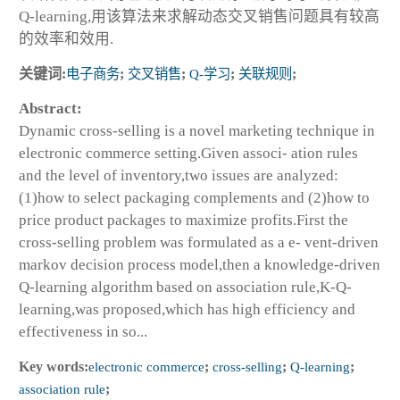
Q-learning,用该算法来求解动态交叉销售问题具有较高
的效率和效用.
关键词:
电子商务
;
交叉销售
;
Q-学习
;
关联规则
;
Abstract:
Dynamic cross-selling is a novel marketing technique in
electronic commerce setting.Given associ- ation rules
and the level of inventory,two issues are analyzed:
(1)how to select packaging complements and (2)how to
price product packages to maximize profits.First the
cross-selling problem was formulated as a e- vent-driven
markov decision process model,then a knowledge-driven
Q-learning algorithm based on association rule,K-Q-
learning,was proposed,which has high efficiency and
effectiveness in so...
Key words:
electronic commerce
;
cross-selling
;
Q-learning
;
association rule
;