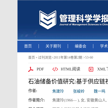
首页
关于期刊
编委会
学术
首页
过刊浏览
>
2011年第14卷第2期
>53-60
>
PDF
HTML阅读
XML
石油储备价值研究:基于供应链
作者:
焦建玲
张峻岭
魏一鸣
作者简介:
焦建玲(1966— ), 女, 安徽黄山人, 博士,