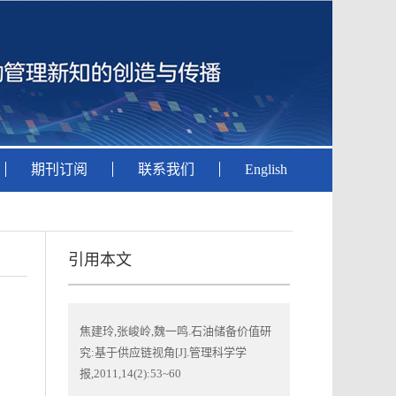
期刊订阅
联系我们
English
引用本文
焦建玲,张峻岭,魏一鸣.石油储备价值研
究:基于供应链视角[J].管理科学学
报,2011,14(2):53~60