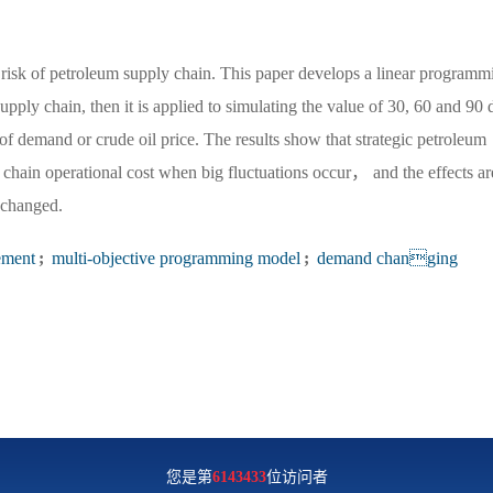
e risk of petroleum supply chain. This paper develops a linear programm
ply chain, then it is applied to simulating the value of 30, 60 and 90 d
 of demand or crude oil price. The results show that strategic petroleum
y chain operational cost when big fluctuations occur， and the effects ar
s changed.
ement
;
multi-objective programming model
;
demand changing
您是第
6143433
位访问者