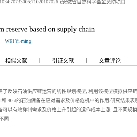
4;70733005;71020107026 );安徽省自然科学基金资助项目
m reserve based on supply chain
WEI Yi-ming
|
|
|
相似文献
引证文献
文章评论
建了反映石油供应链运营的线性规划模型, 利用该模型模拟供应
0 d和 90 d的石油储备在应对需求及价格危机中的作用.研究结果表
备可以有效抑制需求及价格上升引起的运作成本上涨, 且不同规
不同