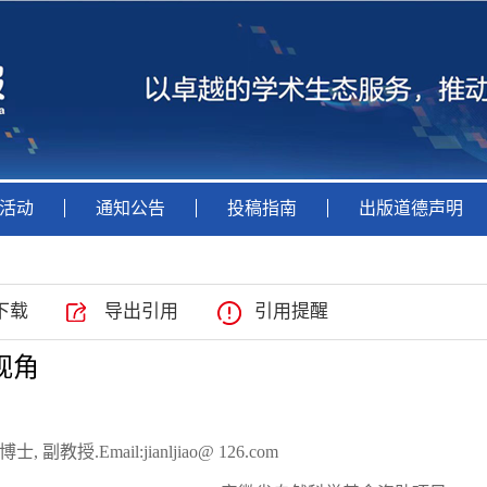
活动
通知公告
投稿指南
出版道德声明
下载
导出引用
引用提醒
视角
 副教授.Email:jianljiao@ 126.com