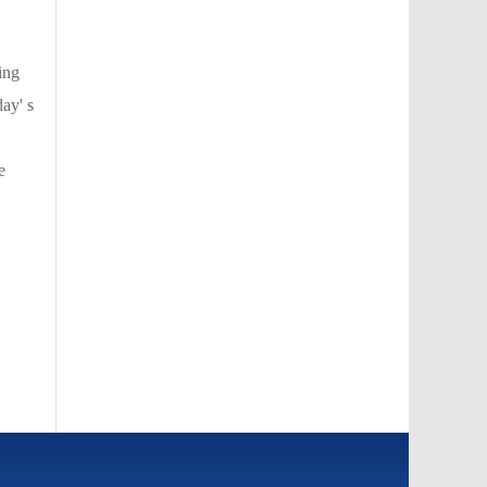
ing
ay' s
e