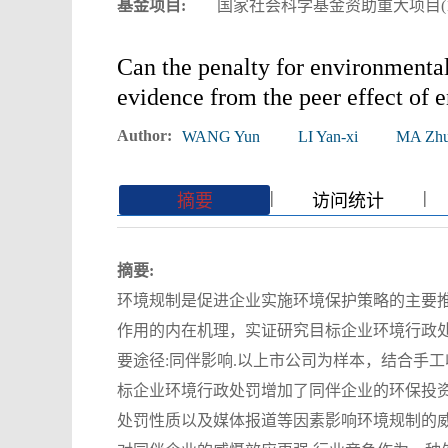
基金项目:
国家社会科学基金资助重大项目(18Z
Can the penalty for environmental 
evidence from the peer effect of 
Author:
WANG Yun
LI Yan-xi
MA Zhu
|
|
|
|
摘要
访问统计
摘要:
环境规制是促进企业实施环境保护策略的主要
作用的内在机理，实证研究目标企业环境行政
要途径:同伴影响.以上市公司为样本，结合手工收
标企业环境行政处罚增加了同伴企业的环保投
处罚性质以及媒体报道等因素影响环境规制的