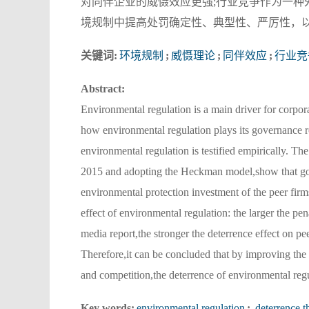
对同伴企业的威慑效应更强;行业竞争作为一种
境规制中提高处罚确定性、典型性、严厉性，以
关键词:
环境规制
;
威慑理论
;
同伴效应
;
行业竞
Abstract:
Environmental regulation is a main driver for corpor
how environmental regulation plays its governance ro
environmental regulation is testified empirically. Th
2015 and adopting the Heckman model,show that gove
environmental protection investment of the peer firms
effect of environmental regulation: the larger the pe
media report,the stronger the deterrence effect on pee
Therefore,it can be concluded that by improving the 
and competition,the deterrence of environmental reg
Key words:
environmental regulation
;
deterrence t