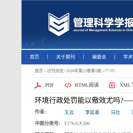
首页
关于期刊
编委会
学术
首页
过刊浏览
>
2020年第23卷第1期
>77-95
>
PDF
HTML阅读
XML
环境行政处罚能以儆效尤吗?—
作者:
王云
李延喜
马壮
中图分类号:
F276.6;X506