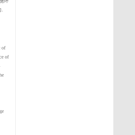
施环
.
 of
ce of
-
he
age