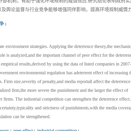
外部机制，有助于强化环境规制的威慑效应.研究结论表明政府实
及舆论监督与行业竞争能够增强同伴影响，提高环境规制威慑力
争
;
ate environment strategies. Applying the deterrence theory,the mechanic
le is analyzed,and the important channel of peer effect for the deterren
e empirical results,derived by using the data of listed companies in 2007
rnment environmental regulation has adeterrent effect of increasing t
. Firm size,severity of penalty,and media reportall affect the deterrence
nalized firm,the more severe the punishment and the larger the effect of
r firms. The industrial competition can strengthen the deterrence effect.
certainty,typicality and strictness of punishments,with the media cover
ulation can be strengthened.
heory
;
peer effect
;
industrial competition
;