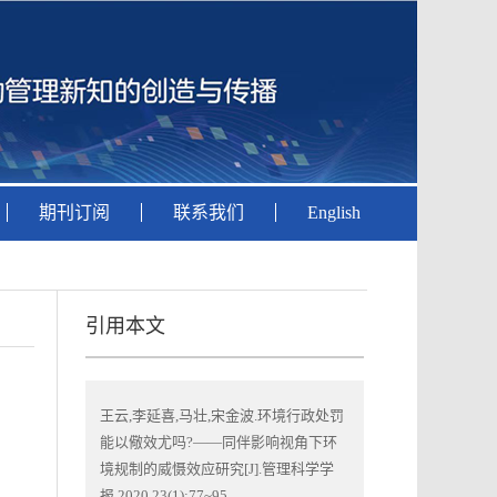
期刊订阅
联系我们
English
引用本文
王云,李延喜,马壮,宋金波.环境行政处罚
能以儆效尤吗?——同伴影响视角下环
境规制的威慑效应研究[J].管理科学学
报,2020,23(1):77~95