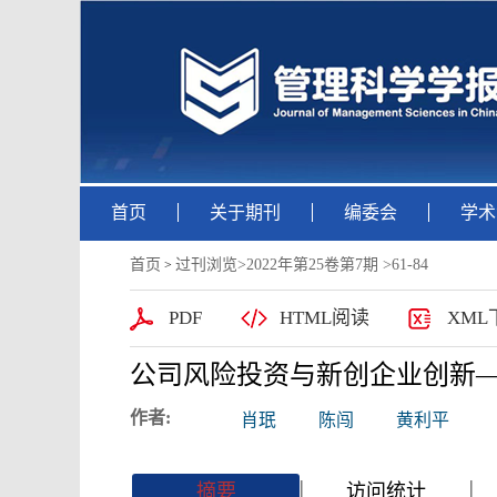
首页
关于期刊
编委会
学术
首页
过刊浏览
>
2022年第25卷第7期
>61-84
>
PDF
HTML阅读
XML
公司风险投资与新创企业创新
作者:
肖珉
陈闯
黄利平
|
|
|
|
摘要
访问统计