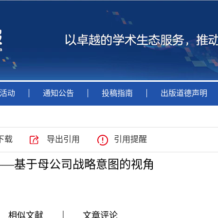
活动
通知公告
投稿指南
出版道德声明
下载
导出引用
引用提醒
——基于母公司战略意图的视角
|
|
|
相似文献
文章评论