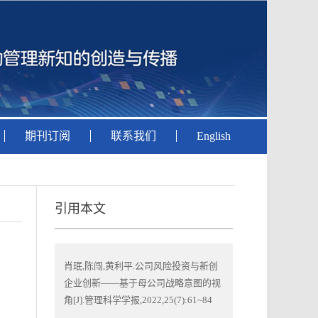
期刊订阅
联系我们
English
引用本文
肖珉,陈闯,黄利平.公司风险投资与新创
企业创新——基于母公司战略意图的视
角[J].管理科学学报,2022,25(7):61~84