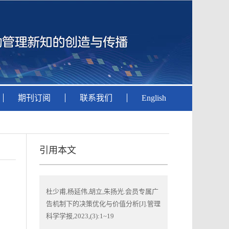
期刊订阅
联系我们
English
引用本文
杜少甫,杨延伟,胡立,朱扬光.会员专属广
告机制下的决策优化与价值分析[J].管理
科学学报,2023,(3):1~19