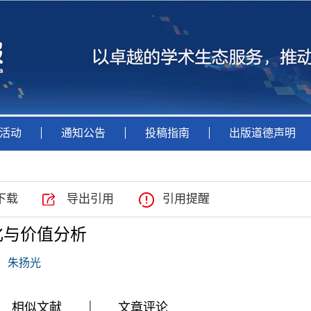
活动
通知公告
投稿指南
出版道德声明
下载
导出引用
引用提醒
化与价值分析
朱扬光
|
|
|
相似文献
文章评论