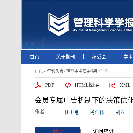
首页
关于期刊
编委会
学术
首页
过刊浏览
>
2023年第卷第3期
>1-19
>
PDF
HTML阅读
XML
会员专属广告机制下的决策优
作者:
杜少甫
杨延伟
胡立
|
|
|
|
摘要
访问统计