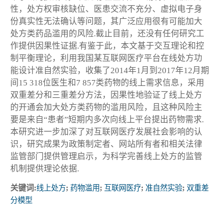
性，处方权审核缺位、医患交流不充分、虚拟电子身
份真实性无法确认等问题，其广泛应用很有可能加大
处方类药品滥用的风险.截止目前，还没有任何研究工
作提供因果性证据.有鉴于此，本文基于交互理论和控
制平衡理论，利用我国某互联网医疗平台在线处方功
能设计准自然实验，收集了2014年1月到2017年12月期
间15 318位医生和7 857类药物的线上需求信息，采用
双重差分和三重差分方法，因果性地验证了线上处方
的开通会加大处方类药物的滥用风险，且这种风险主
要是来自“患者”短期内多次向线上平台提出药物需求.
本研究进一步加深了对互联网医疗发展社会影响的认
识，研究成果为政策制定者、网站所有者和相关法律
监管部门提供管理启示，为科学完善线上处方的监管
机制提供理论依据.
关键词:
线上处方
;
药物滥用
;
互联网医疗
;
准自然实验
;
双重差
分模型