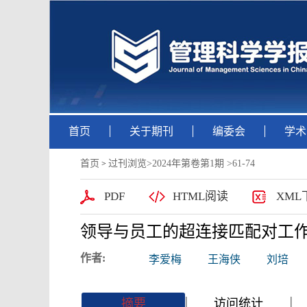
首页
关于期刊
编委会
学术
首页
过刊浏览
>
2024年第卷第1期
>61-74
>
PDF
HTML阅读
XML
领导与员工的超连接匹配对工
作者:
李爱梅
王海侠
刘培
|
|
|
|
摘要
访问统计