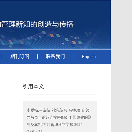
期刊订阅
联系我们
English
引用本文
李爱梅,王海侠,刘培,陈晨,马捷,秦昕.领
导与员工的超连接匹配对工作绩效的影
响及其机制[J].管理科学学报,2024,
(1):61~74