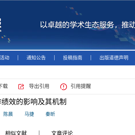
活动
通知公告
投稿指南
出版道德声明
下载
导出引用
引用提醒
作绩效的影响及其机制
陈晨
马捷
秦昕
|
|
|
相似文献
文章评论