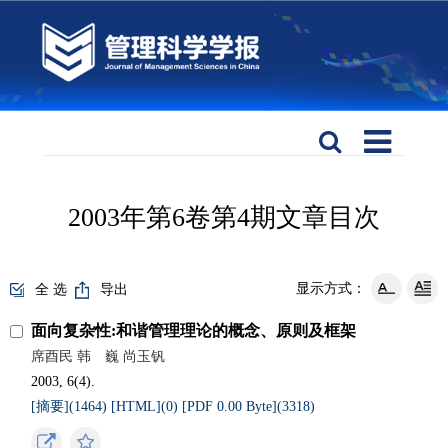
2003年第6卷第4期文章目次
显示方式：
全 选
导出
面向复杂性:和谐管理理论的概念、原则及框架
席酉民 韩 巍 尚玉钒
2003, 6(4).
[摘要](
1464
)
[HTML](
0
)
[PDF 0.00 Byte](
3318
)