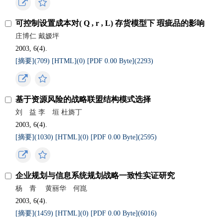
可控制设置成本对( Q , r , L) 存货模型下 瑕疵品的影响
庄博仁 戴嫒坪
2003, 6(4).
[摘要](
709
)
[HTML](
0
)
[PDF 0.00 Byte](
2293
)
基于资源风险的战略联盟结构模式选择
刘 益 李 垣 杜旖丁
2003, 6(4).
[摘要](
1030
)
[HTML](
0
)
[PDF 0.00 Byte](
2595
)
企业规划与信息系统规划战略一致性实证研究
杨 青 黄丽华 何崑
2003, 6(4).
[摘要](
1459
)
[HTML](
0
)
[PDF 0.00 Byte](
6016
)