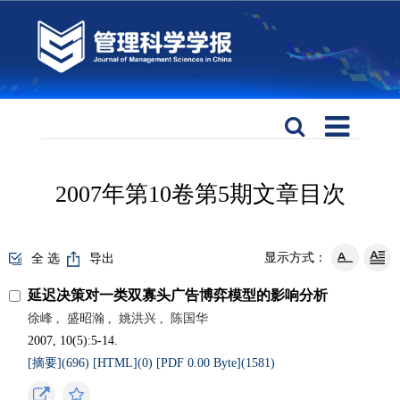
2007年第10卷第5期文章目次
显示方式：
全 选
导出
延迟决策对一类双寡头广告博弈模型的影响分析
徐峰
,
盛昭瀚
,
姚洪兴
,
陈国华
2007, 10(5):5-14.
[摘要](
696
)
[HTML](
0
)
[PDF 0.00 Byte](
1581
)