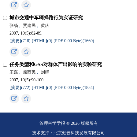
城市交通中车辆择路行为实证研究
张杨
,
贾建民
,
黄庆
2007, 10(5):82-89.
[摘要](
718
)
[HTML](
0
)
[PDF 0.00 Byte](
1660
)
任务类型和GSS对群体产出影响的实验研究
王磊
,
席酉民
,
刘晖
2007, 10(5):90-100.
[摘要](
772
)
[HTML](
0
)
[PDF 0.00 Byte](
1854
)
管理科学学报 ® 2026 版权所有
技术支持：北京勤云科技发展有限公司