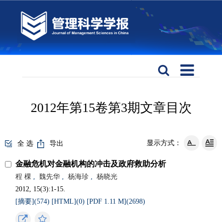
2012年第15卷第3期文章目次
显示方式：
全 选
导出
金融危机对金融机构的冲击及政府救助分析
程 棵
,
魏先华
,
杨海珍
,
杨晓光
2012, 15(3):1-15.
[摘要](
574
)
[HTML](
0
)
[PDF 1.11 M](
2698
)