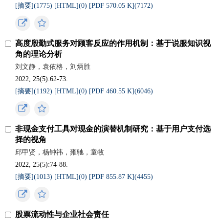
[摘要](
1775
)
[HTML](
0
)
[PDF 570.05 K](
7172
)
高度殷勤式服务对顾客反应的作用机制：基于说服知识视
角的理论分析
刘文静，袁依格，刘炳胜
2022, 25(5):62-73.
[摘要](
1192
)
[HTML](
0
)
[PDF 460.55 K](
6046
)
非现金支付工具对现金的演替机制研究：基于用户支付选
择的视角
邱甲贤，杨钟祎，雍驰，童牧
2022, 25(5):74-88.
[摘要](
1013
)
[HTML](
0
)
[PDF 855.87 K](
4455
)
股票流动性与企业社会责任