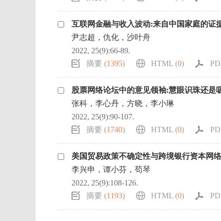
互联网金融与收入波动:来自中国家庭的证
尹志超，仇化，沙叶舟
2022, 25(9):66-89.
摘要 (
1395
)
HTML (
0
)
PD
股票网络论坛中的意见领袖:慧眼识珠还是
张科，李心丹，方晓，李小琳
2022, 25(9):90-107.
摘要 (
1740
)
HTML (
0
)
PD
美国贸易政策不确定性与跨境银行资本网
李兴申，谭小芬，苟琴
2022, 25(9):108-126.
摘要 (
1193
)
HTML (
0
)
PD