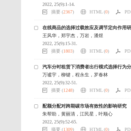
2022, 25(9):1-14.
摘要 (
2367
)
HTML (
0
)
PD
在线商品的选择过载效应及调节定向作用
王风华，郑宇杰，万岩，潘煜
2022, 25(9):15-31.
摘要 (
1803
)
HTML (
0
)
PD
汽车分时租赁下消费者出行模式选择行为
万谧宇，柳键，程永生，罗春林
2022, 25(9):32-51.
摘要 (
1248
)
HTML (
0
)
PDF
配额分配对跨期碳市场有效性的影响研究
朱帮助，黄丽清，江民星，叶顺心
2022, 25(9):52-65.
摘要 (
1309
)
HTML (
0
)
PD