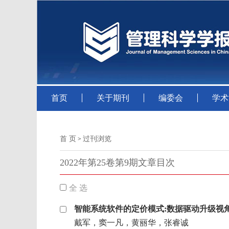
首页
关于期刊
编委会
学术
首 页
过刊浏览
>
2022年第25卷第9期文章目次
全 选
智能系统软件的定价模式:数据驱动升级视
戴军，窦一凡，黄丽华，张睿诚