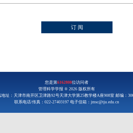
您是第
6162808
位访问者
管理科学学报 ® 2026 版权所有
地址：天津市南开区卫津路92号天津大学第25教学楼A座908室 邮编：300
联系电话/传真：022-27403197 电子信箱：jmsc@tju.edu.cn