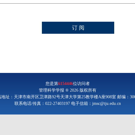
您是第
6154446
位访问者
管理科学学报 ® 2026 版权所有
地址：天津市南开区卫津路92号天津大学第25教学楼A座908室 邮编：300
联系电话/传真：022-27403197 电子信箱：jmsc@tju.edu.cn