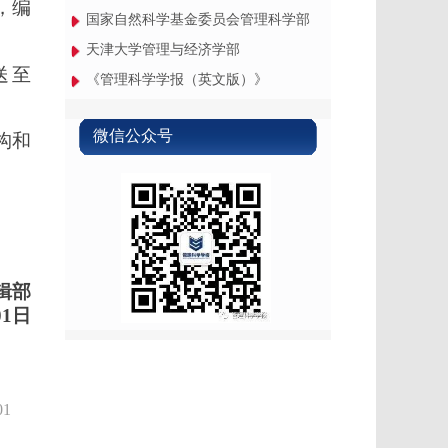
n，编
国家自然科学基金委员会管理科学部
天津大学管理与经济学部
送至
《管理科学学报（英文版）》
微信公众号
构和
辑部
01日
01