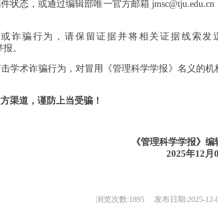
稿件状态，或通过
编辑部唯一官方邮箱 jmsc@tju.edu
.c
告或诈骗行为，请保留证据并将相关证据线索发
门举报。
打击学术诈骗行为，对冒用《管理科学学报》名义的机
官方渠道，谨防上当受骗！
《管理科学学报》编
2025年12月
浏览次数:
1895
发布日期:2025-12-