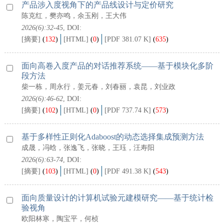
产品涉入度视角下的产品线设计与定价研究
陈克红，樊亦鸣，余玉刚，王大伟
2026(6):32-45
, DOI:
[摘要]
(
132
)
[HTML]
(
0
)
[PDF 381.07 K]
(
635
)
面向高卷入度产品的对话推荐系统——基于模块化多阶
段方法
柴一栋，周永行，姜元春，刘春丽，袁昆，刘业政
2026(6):46-62
, DOI:
[摘要]
(
102
)
[HTML]
(
0
)
[PDF 737.74 K]
(
573
)
基于多样性正则化Adaboost的动态选择集成预测方法
成晟，冯晗，张逸飞，张晓，王珏，汪寿阳
2026(6):63-74
, DOI:
[摘要]
(
103
)
[HTML]
(
0
)
[PDF 491.38 K]
(
543
)
面向质量设计的计算机试验元建模研究——基于统计检
验视角
欧阳林寒，陶宝平，何桢